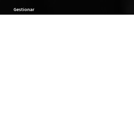
Gestionar
Farmacia
Claves
Actualidad
Contacto
Colaboradores y partners
MEDIOS